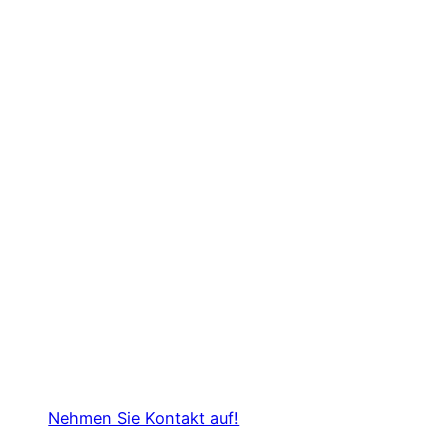
Kuka Roboter –
Service & Wartung
Zuverlässiger Service und professionelle
Wartung für KUKA-Roboter: Maximieren Sie
die Leistung und Lebensdauer Ihrer
Robotersysteme. Schnell, kompetent und
individuell auf Ihre Anforderungen
abgestimmt.
Nehmen Sie Kontakt auf!